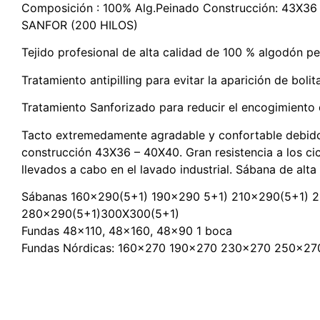
Composición : 100% Alg.Peinado Construcción: 43X3
SANFOR (200 HILOS)
Tejido profesional de alta calidad de 100 % algodón 
Tratamiento antipilling para evitar la aparición de bolit
Tratamiento Sanforizado para reducir el encogimiento d
Tacto extremedamente agradable y confortable debido 
construcción 43X36 – 40X40. Gran resistencia a los cic
llevados a cabo en el lavado industrial. Sábana de alta 
Sábanas 160×290(5+1) 190×290 5+1) 210×290(5+1) 
280×290(5+1)300X300(5+1)
Fundas 48×110, 48×160, 48×90 1 boca
Fundas Nórdicas: 160×270 190×270 230×270 250×2