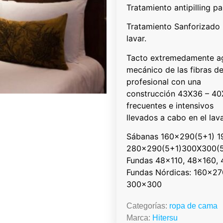
Tratamiento antipilling pa
Tratamiento Sanforizado 
lavar.
Tacto extremedamente ag
mecánico de las fibras d
profesional con una
construcción 43X36 – 40X
frecuentes e intensivos
llevados a cabo en el lava
Sábanas 160×290(5+1) 1
280×290(5+1)300X300(5
Fundas 48×110, 48×160, 
Fundas Nórdicas: 160×
300×300
Categorías:
ropa de cama
Marca:
Hitersu