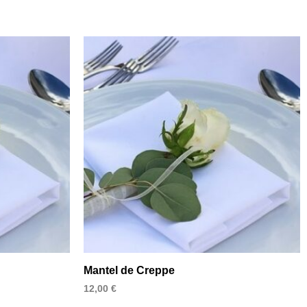
Mantel de Creppe
12,00
€