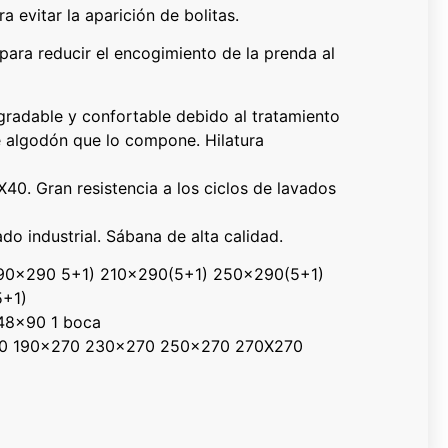
ra evitar la aparición de bolitas.
para reducir el encogimiento de la prenda al
radable y confortable debido al tratamiento
e algodón que lo compone. Hilatura
40. Gran resistencia a los ciclos de lavados
do industrial. Sábana de alta calidad.
90×290 5+1) 210×290(5+1) 250×290(5+1)
+1)
48×90 1 boca
270 190×270 230×270 250×270 270X270