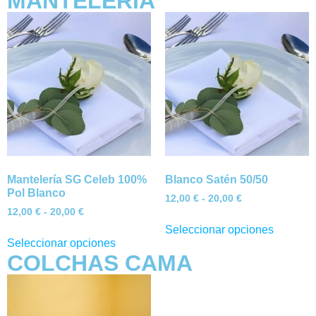
MANTELERÍA
Mantelería SG Celeb 100%
Blanco Satén 50/50
Pol Blanco
12,00
€
-
20,00
€
12,00
€
-
20,00
€
Seleccionar opciones
Seleccionar opciones
COLCHAS CAMA