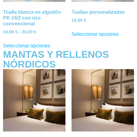
Toalla blanca en algodón
Toallas personalizadas
PK 24/2 con rizo
10,00
€
convencional
10,00
€
-
20,00
€
Seleccionar opciones
Seleccionar opciones
MANTAS Y RELLENOS
NÓRDICOS