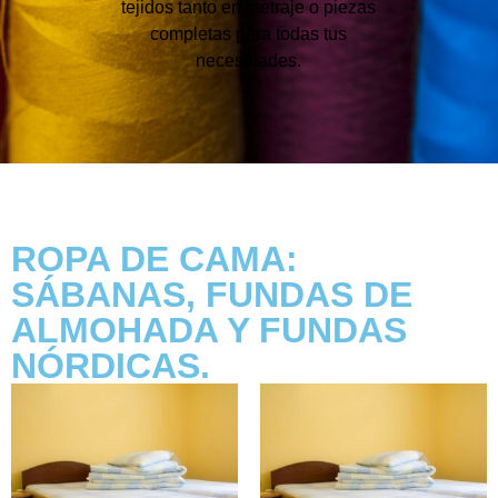
tejidos tanto en metraje o piezas
completas para todas tus
necesidades.
ROPA DE CAMA:
SÁBANAS, FUNDAS DE
ALMOHADA Y FUNDAS
NÓRDICAS.