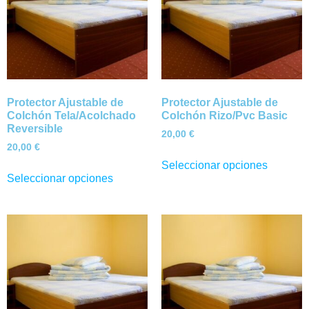
Protector Ajustable de
Protector Ajustable de
Colchón Tela/Acolchado
Colchón Rizo/Pvc Basic
Reversible
20,00
€
20,00
€
Seleccionar opciones
Seleccionar opciones