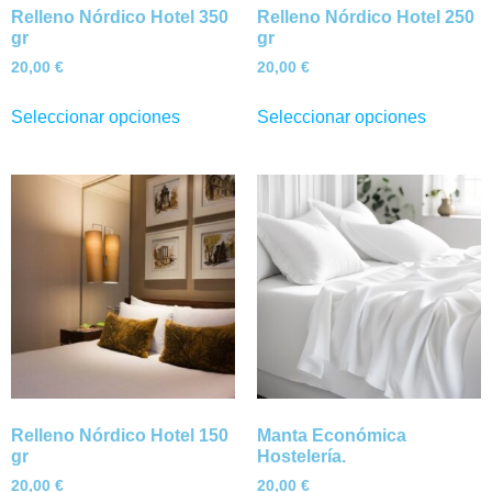
Relleno Nórdico Hotel 350
Relleno Nórdico Hotel 250
gr
gr
20,00
€
20,00
€
Seleccionar opciones
Seleccionar opciones
Relleno Nórdico Hotel 150
Manta Económica
gr
Hostelería.
20,00
€
20,00
€