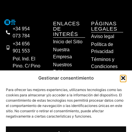
ENLACES
PÁGINAS
DE
LEGALES
+34 954
INTERÉS
073 784
Aviso legal
Inicio del Sitio
+34 656
Política de
Nuestra
901 553
Privacidad
Empresa
Pol. Ind. El
Términos y
Nuestros
Pino. C/ Pino
Condiciones
Tejidos
Mediterráneo,
Política de
Gestionar consentimiento
Alquiler Textil
11. 41016
Cookies
Sevilla
Contacto
Accesibilidad
Para ofrecer las mejores experiencias, utilizamos tecnologías como las
info@hitesur.com
cookies para almacenar y/o acceder a la información del dispositivo. El
TIENDA
consentimiento de estas tecnologías nos permitirá procesar datos como
ONLINE
el comportamiento de navegación o las identificaciones únicas en este
sitio. No consentir o retirar el consentimiento, puede afectar
negativamente a ciertas características y funciones.
Copyright © 2020
SÍGUENOS EN
HITERSUR, S.L. Todos
los derechos